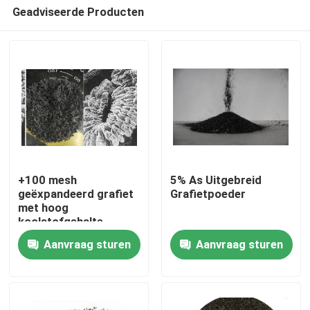
Geadviseerde Producten
+100 mesh
5% As Uitgebreid
geëxpandeerd grafiet
Grafietpoeder
met hoog
Huis
koolstofgehalte
Aanvraag sturen
Aanvraag sturen
Producten
Ongeveer ons