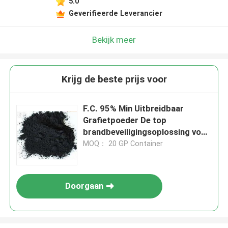
5.0
Geverifieerde Leverancier
Bekijk meer
Krijg de beste prijs voor
F.C. 95% Min Uitbreidbaar
Grafietpoeder De top
brandbeveiligingsoplossing voor
alle industrieën
MOQ： 20 GP Container
Doorgaan