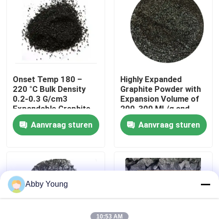
Fabrieksreis
Kwaliteitscontrole
Onset Temp 180 –
Highly Expanded
220 °C Bulk Density
Graphite Powder with
Contacteer ons
0.2-0.3 G/cm3
Expansion Volume of
Expandable Graphite
200-300 ML/g and
Powder for
Volatile Content ≤4%
Nieuws
Aanvraag sturen
Aanvraag sturen
Performance
Gevallen
Grafiet Grondstof
Abby Young
Natuurlijk Vlokgrafiet
10:53 AM