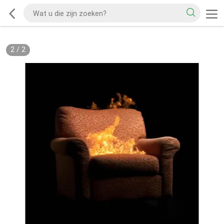
2
/
2