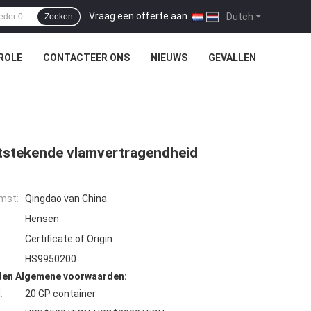
Vraag een offerte aan
|
Dutch
Zoeken
ROLE
CONTACTEER ONS
NIEUWS
GEVALLEN
itstekende vlamvertragendheid
mst:
Qingdao van China
Hensen
Certificate of Origin
HS9950200
den Algemene voorwaarden:
:
20 GP container