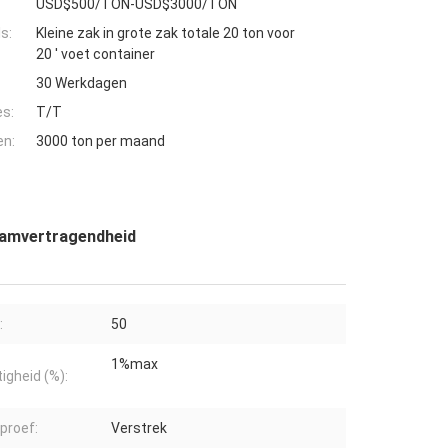
USD$500/TON-USD$3000/TON
s:
Kleine zak in grote zak totale 20 ton voor
20 ' voet container
30 Werkdagen
es:
T/T
en:
3000 ton per maand
vlamvertragendheid
:
50
1%max
igheid (%):
proef:
Verstrek