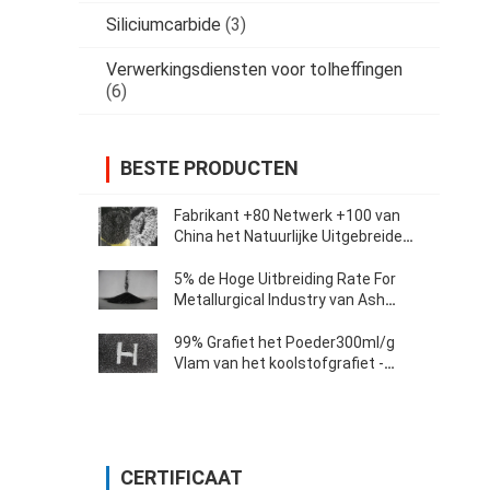
Siliciumcarbide
(3)
Verwerkingsdiensten voor tolheffingen
(6)
BESTE PRODUCTEN
Fabrikant +80 Netwerk +100 van
China het Natuurlijke Uitgebreide
die Grafiet van Mesh High Carbon
98% in Machines wordt gebruikt
5% de Hoge Uitbreiding Rate For
Metallurgical Industry van Ash
Expanded Graphite Powder
250ml/G
99% Grafiet het Poeder300ml/g
Vlam van het koolstofgrafiet -
vertrager
CERTIFICAAT