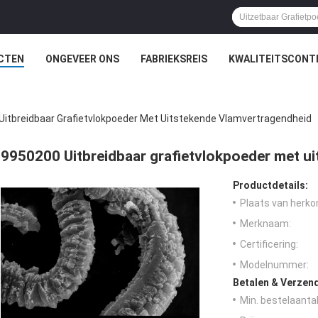
CTEN
ONGEVEER ONS
FABRIEKSREIS
KWALITEITSCONT
Uitbreidbaar Grafietvlokpoeder Met Uitstekende Vlamvertragendheid
9950200 Uitbreidbaar grafietvlokpoeder met u
Productdetails:
Plaats van herko
Merknaam:
Certificering:
Modelnummer:
Betalen & Verzen
Min. bestelaantal