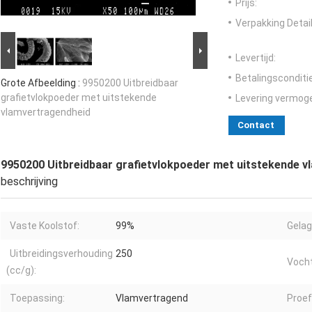
Prijs:
Verpakking Detail
Levertijd:
Betalingsconditi
Grote Afbeelding :
9950200 Uitbreidbaar
grafietvlokpoeder met uitstekende
Levering vermog
vlamvertragendheid
Contact
9950200 Uitbreidbaar grafietvlokpoeder met uitstekende 
beschrijving
Vaste Koolstof:
99%
Gelag
Uitbreidingsverhouding
250
Vocht
(cc/g):
Toepassing:
Vlamvertragend
Proef