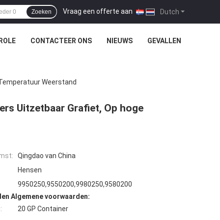
Vraag een offerte aan
|
Dutch
Zoeken
ROLE
CONTACTEER ONS
NIEUWS
GEVALLEN
ge Temperatuur Weerstand
gers Uitzetbaar Grafiet, Op hoge
mst:
Qingdao van China
Hensen
9950250,9550200,9980250,9580200
den Algemene voorwaarden:
:
20 GP Container