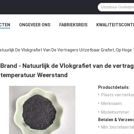
CTEN
ONGEVEER ONS
FABRIEKSREIS
KWALITEITSCONT
atuurlijk De Vlokgrafiet Van De Vertragers Uitzetbaar Grafiet, Op Ho
Brand - Natuurlijk de Vlokgrafiet van de vertra
temperatuur Weerstand
Productdetails:
Plaats van herko
Merknaam:
Modelnummer:
Betalen & Verzen
Min. bestelaantal