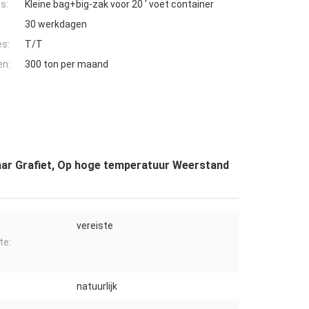
s:
Kleine bag+big-zak voor 20 ' voet container
30 werkdagen
es:
T/T
en:
300 ton per maand
tbaar Grafiet, Op hoge temperatuur Weerstand
vereiste
te:
natuurlijk