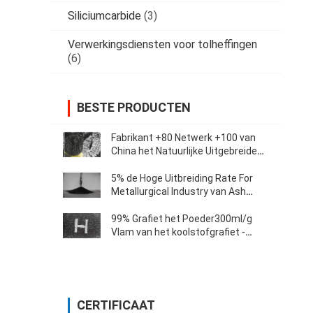
Siliciumcarbide
(3)
Verwerkingsdiensten voor tolheffingen
(6)
BESTE PRODUCTEN
Fabrikant +80 Netwerk +100 van
China het Natuurlijke Uitgebreide
die Grafiet van Mesh High Carbon
98% in Machines wordt gebruikt
5% de Hoge Uitbreiding Rate For
Metallurgical Industry van Ash
Expanded Graphite Powder
250ml/G
99% Grafiet het Poeder300ml/g
Vlam van het koolstofgrafiet -
vertrager
CERTIFICAAT