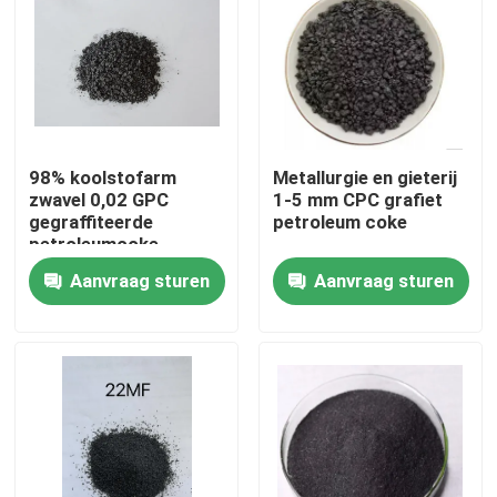
98% koolstofarm
Metallurgie en gieterij
zwavel 0,02 GPC
1-5 mm CPC grafiet
gegraffiteerde
petroleum coke
petroleumcoke
Aanvraag sturen
Aanvraag sturen
Huis
Producten
Ongeveer ons