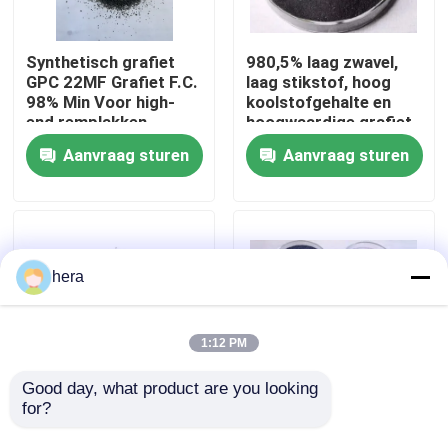
Fabrieksreis
Synthetisch grafiet
980,5% laag zwavel,
GPC 22MF Grafiet F.C.
laag stikstof, hoog
98% Min Voor high-
koolstofgehalte en
Kwaliteitscontrole
end remplakken
hoogwaardige grafiet
petroleum cokes
Aanvraag sturen
Aanvraag sturen
Contacteer ons
Nieuws
hera
Gevallen
1:12 PM
Grafiet Grondstof
Good day, what product are you looking 
for?
Carbon Raiser
Topprijs van
Foundry Coke GPC
grafietverkoolingsmiddel
Natuurlijk Vlokgrafiet