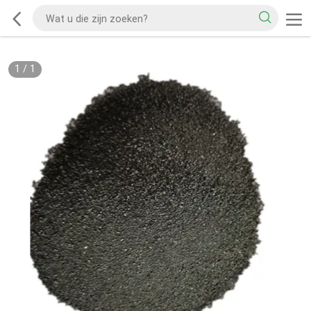
1
/
1