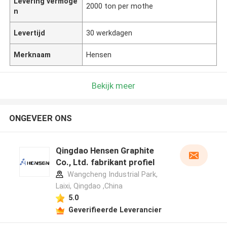
Levering vermoge
2000 ton per mothe
n
Levertijd
30 werkdagen
Merknaam
Hensen
Bekijk meer
ONGEVEER ONS
Qingdao Hensen Graphite
Co., Ltd. fabrikant profiel
Wangcheng Industrial Park,
Laixi, Qingdao ,China
5.0
Geverifieerde Leverancier