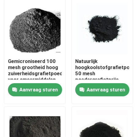
Gemicroniseerd 100
Natuurlijk
mesh grootheid hoog
hoogkoolstofgrafietpoed
zuiverheidsgrafietpoeder
50 mesh
voor smeermiddelen
poedergrafietprijs
Aanvraag sturen
Aanvraag sturen
Huis
Producten
Ongeveer ons