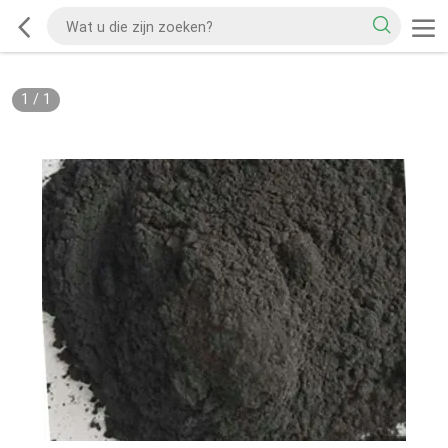
1
/
1