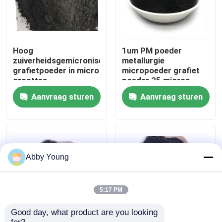
Fabrieksreis
Hoog
1um PM poeder
Kwaliteitscontrole
zuiverheidsgemicroniseerd
metallurgie
grafietpoeder in micro
micropoeder grafiet
groottes
poeder 25 micron
Grafietpoeder 90%+
geleidende hoge
Contacteer ons
Aanvraag sturen
Aanvraag sturen
koolstof fijne grafiet
Nieuws
Gevallen
Abby Young
Grafiet Grondstof
5:17 PM
Good day, what product are you looking 
Natuurlijk Vlokgrafiet