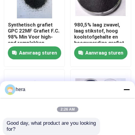
Fabrieksreis
Synthetisch grafiet
980,5% laag zwavel,
GPC 22MF Grafiet F.C.
laag stikstof, hoog
Kwaliteitscontrole
98% Min Voor high-
koolstofgehalte en
end remplakken
hoogwaardige grafiet
petroleum cokes
Aanvraag sturen
Aanvraag sturen
Contacteer ons
Nieuws
hera
Gevallen
2:26 AM
Grafiet Grondstof
Good day, what product are you looking 
for?
Carbon Raiser
Topprijs van
Natuurlijk Vlokgrafiet