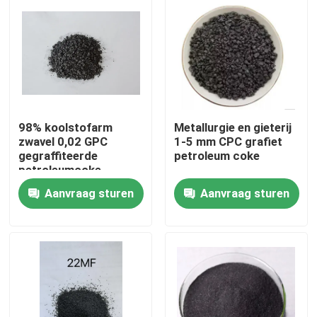
98% koolstofarm
Metallurgie en gieterij
zwavel 0,02 GPC
1-5 mm CPC grafiet
gegraffiteerde
petroleum coke
petroleumcoke
Aanvraag sturen
Aanvraag sturen
Huis
Producten
Ongeveer ons