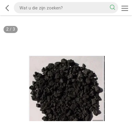
2
/
3