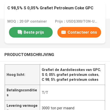
C 98,5% S 0,05% Grafiet Petroleum Coke GPC
MOQ：20 GP container
Prijs：USD$300/TON-USD$3000/TON
Beste prijs
Contacteer ons
PRODUCTOMSCHRIJVING
Grafiet de Aardoliecokes van GPC
,
Hoog licht:
S 0
,
05% grafiet petroleum cokes
,
C 98
,
5% grafiet petroleum cokes
Betalingsconditie
T/T
s
Levering vermoge
3000 ton per maand