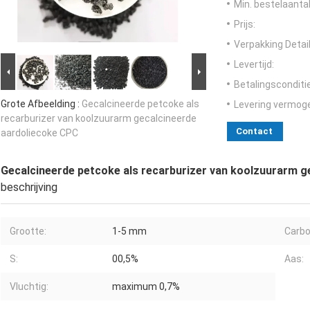
Min. bestelaantal
Prijs:
Verpakking Detail
Levertijd:
Betalingsconditi
Grote Afbeelding :
Gecalcineerde petcoke als
Levering vermog
recarburizer van koolzuurarm gecalcineerde
Contact
aardoliecoke CPC
Gecalcineerde petcoke als recarburizer van koolzuurarm g
beschrijving
Grootte:
1-5 mm
Carbo
S:
00,5%
Aas:
Vluchtig:
maximum 0,7%