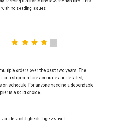
y, forming a durable and low-friction film. This
 with no settling issues.
ultiple orders over the past two years. The
h each shipment are accurate and detailed,
ays on schedule. For anyone needing a dependable
lier is a solid choice.
,
 van de vochtigheids lage zwavel