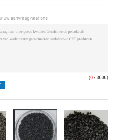
ur uw aanvraag naar ons
(
0
/ 3000)