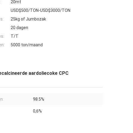
:
20mt
USD$500/TON-USD$3000/TON
s:
25kg of Jumbozak
20 dagen
es:
T/T
en:
5000 ton/maand
ecalcineerde aardoliecoke CPC
n:
98.5%
0,6%