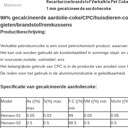
Recarburizerbrandstof Verkalkte Pet Cok
Markeren:
1 mm gecalcineerde aardoliecoke
98% gecalcineerde aardolie-coke/CPC/huisdieren-co
gieten/brandstof/remkussens
Productbeschrijving:
Verkalkte petroleumcoke is een soort petrochemisch product, waarvan
Het kan ook worden gebruikt als koolstofadditief in sommige staal- en 
in vuurvaste,isolatie, vulmiddel, enz.
Het belangrijkste gebruik van CPC is in de productie van anoden voor
De reden voor het gebruik in de aluminiumindustrie is geleidbaarheid.
Specificatie van gecalcineerde aardoliecoke:
Model
As ((%)
S(%) max
F.C ((%)
VM ((%) min
Vocht ((
max
min
Hensen-01
0.05
0.03
99
0.05
0.05
Hensen-02
0.5
0.5
98.5
0.5
0.5