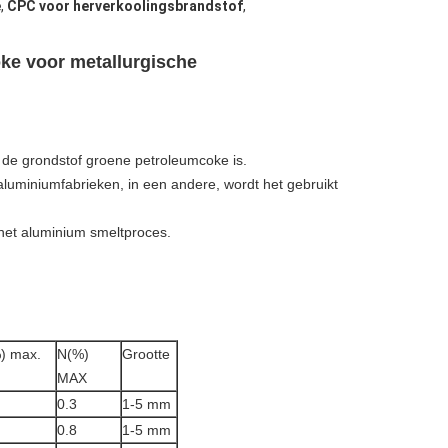
e
,
CPC voor herverkoolingsbrandstof
,
ke voor metallurgische
 de grondstof groene petroleumcoke is.
aluminiumfabrieken, in een andere, wordt het gebruikt
 het aluminium smeltproces.
%) max.
N(%)
Grootte
MAX
0.3
1-5 mm
0.8
1-5 mm