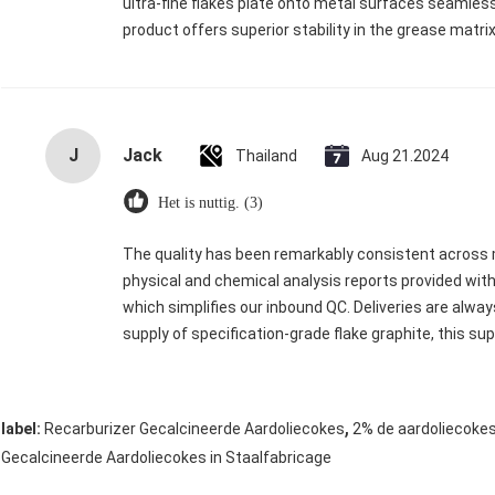
ultra-fine flakes plate onto metal surfaces seamlessl
product offers superior stability in the grease matrix
J
Jack
Thailand
Aug 21.2024
Het is nuttig. (3)
The quality has been remarkably consistent across m
physical and chemical analysis reports provided wit
which simplifies our inbound QC. Deliveries are alw
supply of specification-grade flake graphite, this supp
,
label:
Recarburizer Gecalcineerde Aardoliecokes
2% de aardoliecokes
Gecalcineerde Aardoliecokes in Staalfabricage