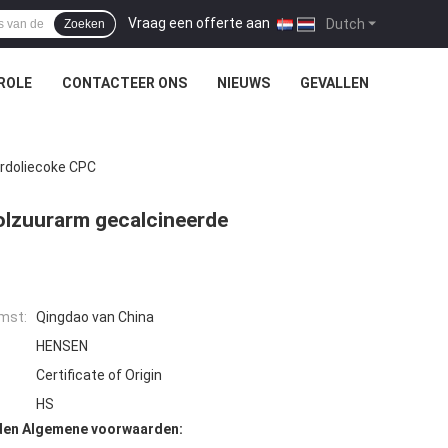
Vraag een offerte aan
|
Dutch
Zoeken
ROLE
CONTACTEER ONS
NIEUWS
GEVALLEN
ardoliecoke CPC
olzuurarm gecalcineerde
mst:
Qingdao van China
HENSEN
Certificate of Origin
HS
den Algemene voorwaarden: