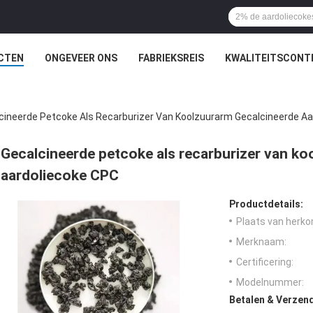
CTEN
ONGEVEER ONS
FABRIEKSREIS
KWALITEITSCONT
cineerde Petcoke Als Recarburizer Van Koolzuurarm Gecalcineerde A
Gecalcineerde petcoke als recarburizer van ko
aardoliecoke CPC
Productdetails:
Plaats van herko
Merknaam:
Certificering:
Modelnummer:
Betalen & Verzen