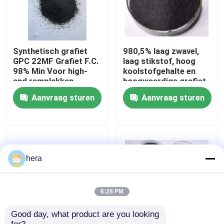
Fabrieksreis
Synthetisch grafiet
980,5% laag zwavel,
Kwaliteitscontrole
GPC 22MF Grafiet F.C.
laag stikstof, hoog
98% Min Voor high-
koolstofgehalte en
end remplakken
hoogwaardige grafiet
petroleum cokes
Contacteer ons
Aanvraag sturen
Aanvraag sturen
Nieuws
Gevallen
hera
Grafiet Grondstof
6:28 PM
Good day, what product are you looking 
Natuurlijk Vlokgrafiet