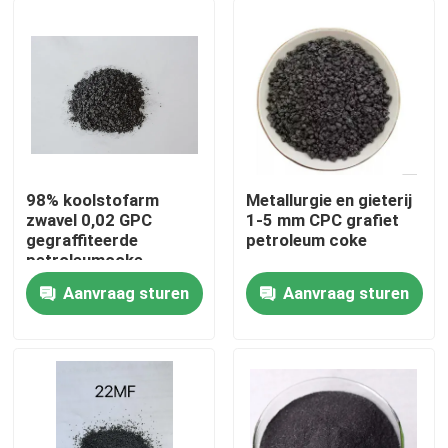
98% koolstofarm
Metallurgie en gieterij
zwavel 0,02 GPC
1-5 mm CPC grafiet
gegraffiteerde
petroleum coke
petroleumcoke
Aanvraag sturen
Aanvraag sturen
Huis
Producten
Ongeveer ons