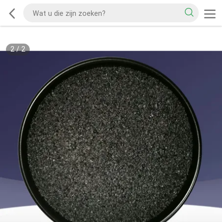
2
/
2