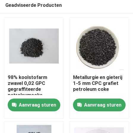
Geadviseerde Producten
98% koolstofarm
Metallurgie en gieterij
zwavel 0,02 GPC
1-5 mm CPC grafiet
gegraffiteerde
petroleum coke
Huis
petroleumcoke
Aanvraag sturen
Aanvraag sturen
Producten
Ongeveer ons