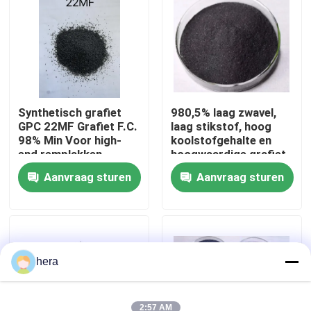
Fabrieksreis
Kwaliteitscontrole
Synthetisch grafiet
980,5% laag zwavel,
GPC 22MF Grafiet F.C.
laag stikstof, hoog
Contacteer ons
98% Min Voor high-
koolstofgehalte en
end remplakken
hoogwaardige grafiet
petroleum cokes
Nieuws
Aanvraag sturen
Aanvraag sturen
Gevallen
Grafiet Grondstof
hera
Natuurlijk Vlokgrafiet
2:57 AM