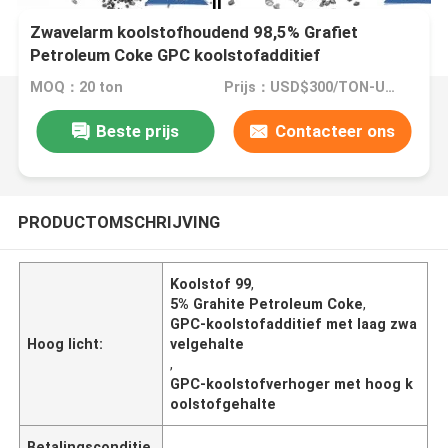
Zwavelarm koolstofhoudend 98,5% Grafiet
Petroleum Coke GPC koolstofadditief
MOQ：20 ton
Prijs：USD$300/TON-USD$1000/TON
Beste prijs
Contacteer ons
PRODUCTOMSCHRIJVING
Koolstof 99
,
5% Grahite Petroleum Coke
,
GPC-koolstofadditief met laag zwa
Hoog licht:
velgehalte
,
GPC-koolstofverhoger met hoog k
oolstofgehalte
Betalingsconditie