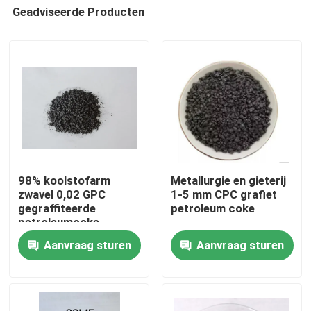
Geadviseerde Producten
98% koolstofarm
Metallurgie en gieterij
zwavel 0,02 GPC
1-5 mm CPC grafiet
gegraffiteerde
petroleum coke
Huis
petroleumcoke
Aanvraag sturen
Aanvraag sturen
Producten
Ongeveer ons