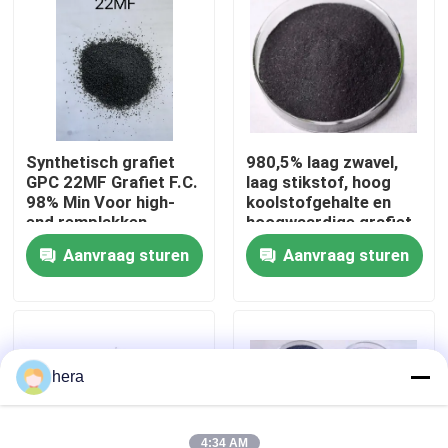
Fabrieksreis
Kwaliteitscontrole
Synthetisch grafiet
980,5% laag zwavel,
GPC 22MF Grafiet F.C.
laag stikstof, hoog
Contacteer ons
98% Min Voor high-
koolstofgehalte en
end remplakken
hoogwaardige grafiet
petroleum cokes
Nieuws
Aanvraag sturen
Aanvraag sturen
Gevallen
Grafiet Grondstof
hera
Natuurlijk Vlokgrafiet
4:34 AM