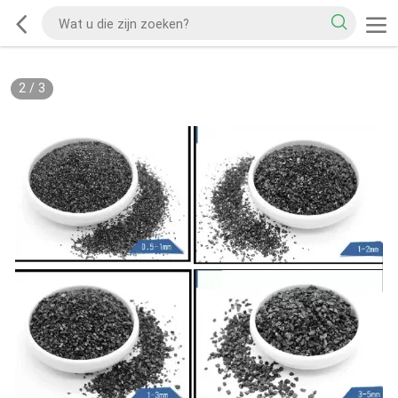
2
/
3