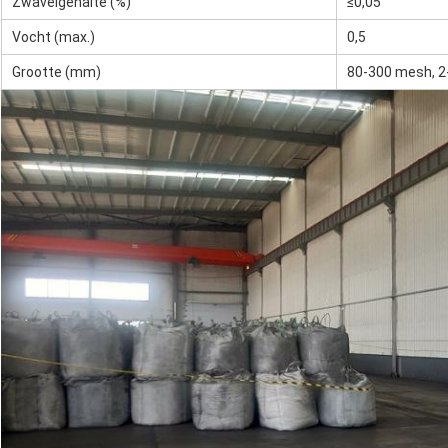
Zwavelgehalte (%)
≤0,05
Vocht (max.)
0,5
Grootte (mm)
80-300 mesh, 2