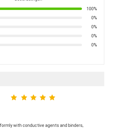
100%
0%
0%
0%
0%
niformly with conductive agents and binders,