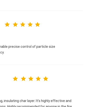
nable precise control of particle size
cy.
insulating char layer. It's highly effective and
ions. Highly recommended for anyone in the fire