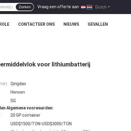
Vraag een offerte aan
|
Dutch
Zoeken
ROLE
CONTACTEER ONS
NIEUWS
GEVALLEN
rmiddelvlok voor lithiumbatterij
mst:
Qingdao
Hensen
SG
den Algemene voorwaarden:
:
20 GP container
USD$1500/TON-USD$3000/TON