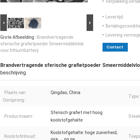
Verpakking Detail
Levertijd:
Betalingsconditi
Levering vermog
Grote Afbeelding :
Brandvertragende
sferische grafietpoeder Smeermiddelvlok
Contact
voor lithiumbatterij
Brandvertragende sferische grafietpoeder Smeermiddelvlok
beschrijving
Plaats van
Qingdao, China
Type:
Oorsprong::
Sferisch grafiet met hoog
Productnaam::
Steek
koolstofgehalte
Koolstofgehalte: hoge zuiverheid,
Koolstofinhoud::
Toepa