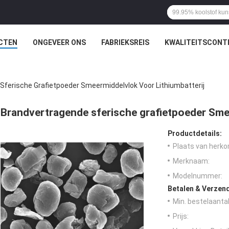
CTEN
ONGEVEER ONS
FABRIEKSREIS
KWALITEITSCONT
Sferische Grafietpoeder Smeermiddelvlok Voor Lithiumbatterij
Brandvertragende sferische grafietpoeder Smee
Productdetails:
Plaats van herko
Merknaam:
Modelnummer:
Betalen & Verzen
Min. bestelaantal
Prijs: