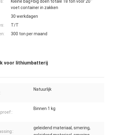
s:
Kleine bag+big doen totale 18 ton voor 20 '
voet container in zakken
30 werkdagen
es:
T/T
en:
300 ton per maand
 voor lithiumbatterij
Natuurlijk
:
Binnen 1 kg
proef::
geleidend materiaal, smering,
ssing::