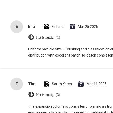
E
Eira
Finland
Mar 25.2026
Het is nuttig. (1)
Uniform particle size – Crushing and classification e
distribution with excellent batch‑to‑batch consisten
T
Tim
South Korea
Mar 11.2025
Het is nuttig. (3)
The expansion volume is consistent, forming a strong, 
environmentally friendly compared to traditional opt