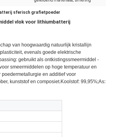
geleidend materiaal, smering
atterij sferisch grafietpoeder
ddel vlok voor lithiumbatterij
hap van hoogwaardig natuurlijk kristallijn
plasticiteit, evenals goede elektrische
ssing: gebruikt als ontkistingssmeermiddel -
ie voor smeermiddelen op hoge temperatuur en
poedermetallurgie en additief voor
ber, kunststof en composiet.Koolstof: 99,95%;As: