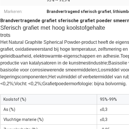
95% ~ 99,9%
Markeren:
Brandvertragend sferisch grafiet
,
lithiumb
Brandvertragende grafiet sferische grafiet poeder smeermi
Sferisch grafiet met hoog koolstofgehalte
trots
Het Natural Graphite Spherical Powder-product heeft de eigensc
grafiet, oxidatieweerstand bij hoge temperatuur, zelfsmering en 
geleidbaarheid, elektrowarmte-eigenschappen en adhesie.Toepa
productie van katalysatoren in de kunstmestindustrie;Basisol
basisolie voor corrosiewerende smeermiddelen;Losmiddel voor 
legeringscomponenten;Het vulmiddel of verbetermiddel van rub
<0,2%;Vocht: <0,2%;Grafietpoedermorfologie: bijna bolvormig.
Koolstof (%)
95%-99%
As (%)
≤0,3
Vluchtige materie (%)
≤0,3