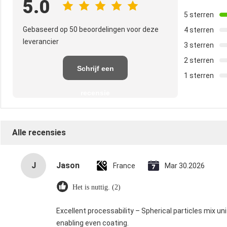
5.0
5 sterren
Gebaseerd op 50 beoordelingen voor deze
4 sterren
leverancier
3 sterren
2 sterren
Schrijf een
1 sterren
recensie
Alle recensies
J
Jason
France
Mar 30.2026
Het is nuttig. (2)
Excellent processability – Spherical particles mix u
enabling even coating.