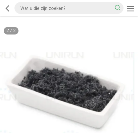
2
/
2