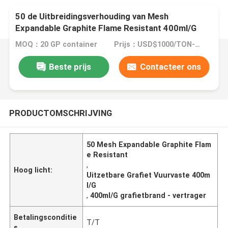
50 de Uitbreidingsverhouding van Mesh
Expandable Graphite Flame Resistant 400ml/G
MOQ：20 GP container
Prijs：USD$1000/TON-USD$3000/TON
Beste prijs
Contacteer ons
PRODUCTOMSCHRIJVING
50 Mesh Expandable Graphite Flam
e Resistant
,
Hoog licht:
Uitzetbare Grafiet Vuurvaste 400m
l/G
,
400ml/G grafietbrand - vertrager
Betalingsconditie
T/T
s