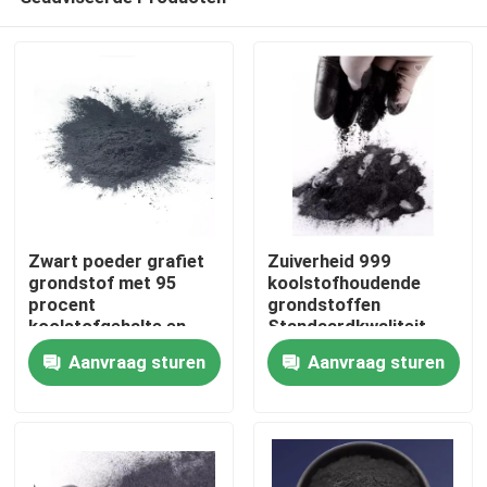
Zwart poeder grafiet
Zuiverheid 999
grondstof met 95
koolstofhoudende
procent
grondstoffen
koolstofgehalte en
Standaardkwaliteit
Huis
99,9 procent
Geschikt voor
Aanvraag sturen
Aanvraag sturen
zuiverheid, geschikt
Chemische Verwerking
voor technische
en Industriële Energie
Producten
toepassingen
Toepassingen
Ongeveer ons