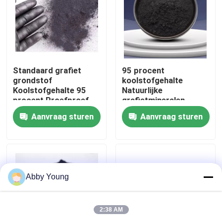
Fabrieksreis
Kwaliteitscontrole
Standaard grafiet
95 procent
grondstof
koolstofgehalte
Koolstofgehalte 95
Natuurlijke
Contacteer ons
procent Proefproef
grafietmineralen
biedt ideaal voor
Monsternummers
Aanvraag sturen
Aanvraag sturen
verschillende
leveren materiaal voor
Nieuws
industriële en
industriële productie
productie
en verwerking
toepassingen
Gevallen
Abby Young
Grafiet Grondstof
2:38 AM
Natuurlijk Vlokgrafiet